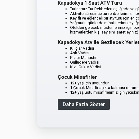
Kapadokya 1 Saat ATV Turu
Turlarımız Tur Rehberleri eşliğinde ve gü
Aktivite süresince tur rehberlerimizin be
Keyifli ve eğlenceli bir atv turu için en
Yağmurlu günlerde misafirlerimize yağm
Otelden gelecek müşterilerimiz için özel 
hizmetlerden kişi sayısını işaretleyiniz)
Kapadokya Atv ile Gezilecek Yerle
Kılıçlar Vadisi
Aşk Vadisi
Kızlar Manastırı
Güllüdere Vadisi
Kızıl Çukur Vadisi
Çocuk Misafirler
12+ yaş için uygundur
1 Çocuk Misafir açıkta kalması durumunda
12+ yaş üstü misafirlerimiz için yetişkin
Daha Fazla Göster
Peri Bacaları Kapadokya Atv
Kapadokya büyülü bir niteliğe sahiptir.
Peri Bacaları ATV Turu, Türkiye'nin bu bölgesin
Duyularınızı harekete geçirecek heyecan verici
Neden Bu Deneyimi Seçmelisiniz
Misafir
Bu tur, Kapadokya'nın en ünlü ve güzel yerlerind