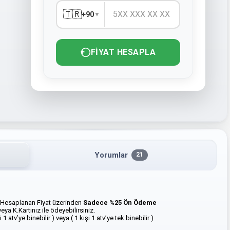
🇹🇷
+90
▼
FIYAT HESAPLA
Yorumlar
21
esaplanan Fiyat üzerinden
Sadece %25 Ön Ödeme
ya K.Kartınız ile ödeyebilirsiniz.
 1 atv’ye binebilir ) veya ( 1 kişi 1 atv’ye tek binebilir )