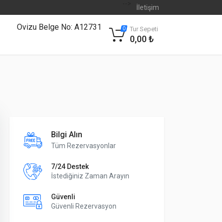
-->
İletişim
Ovizu Belge No: A12731
Tur Sepeti
0
0,00 ₺
Bilgi Alın
Tüm Rezervasyonlar
7/24 Destek
İstediğiniz Zaman Arayın
Güvenli
Güvenli Rezervasyon