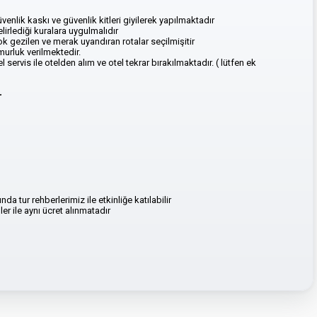
venlik kaskı ve güvenlik kitleri giyilerek yapılmaktadır
lirlediği kuralara uygulmalıdır
 çok gezilen ve merak uyandıran rotalar seçilmişitir
urluk verilmektedir.
servis ile otelden alım ve otel tekrar bırakılmaktadır. ( lütfen ek
r
 tur rehberlerimiz ile etkinliğe katılabilir
ler ile aynı ücret alınmatadır
 Turu
i görmenin en iyi yoludur ve her yaş için uygundur.
 bir deneyim!
en bazılarını görmek için harika bir yoldur. Peri bacalarını, antik