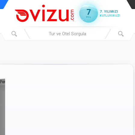
7
7. YILIMIZI
KUTLUYORUZ!
YIL
Peri Bacaları Kapadokya Atv
Turu
(21 yorum)
(✓) Kredi Kartı
(✓) Taksit İmkanı
(✓) Eft/Havale
(✓) Yerinde Öde
Servis Hizmeti :
(✓) Var