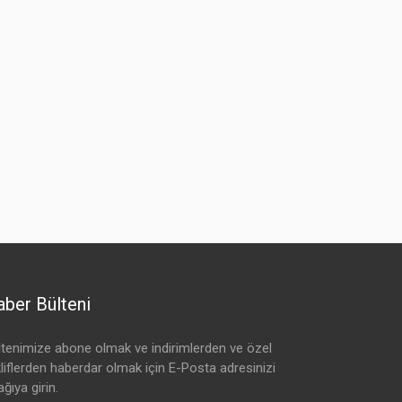
ber Bülteni
ltenimize abone olmak ve indirimlerden ve özel
kliflerden haberdar olmak için E-Posta adresinizi
ğıya girin.