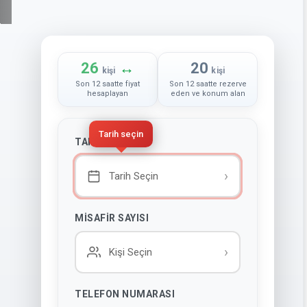
Hemen Arayın :
+905343835595
26
↔
20
kişi
kişi
Son 12 saatte fiyat
Son 12 saatte rezerve
hesaplayan
eden ve konum alan
Tarih seçin
TARIH SEÇINIZ
›
Tarih Seçin
MISAFIR SAYISI
›
Kişi Seçin
TELEFON NUMARASI