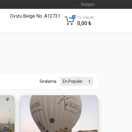
-->
İletişim
Ovizu Belge No: A12731
Tur Sepeti
0
0,00 ₺
Sıralama: