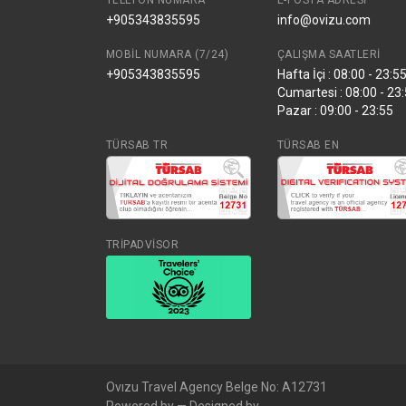
TELEFON NUMARA
E-POSTA ADRESI
+905343835595
info@ovizu.com
MOBIL NUMARA (7/24)
ÇALIŞMA SAATLERI
+905343835595
Hafta İçi : 08:00 - 23:5
Cumartesi : 08:00 - 23
Pazar : 09:00 - 23:55
TÜRSAB TR
TÜRSAB EN
TRİPADVİSOR
Ovızu Travel Agency Belge No: A12731