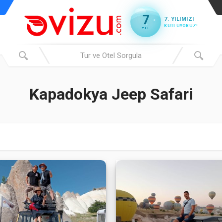
7
7. YILIMIZI
KUTLUYORUZ!
YIL
Kapadokya Jeep Safari