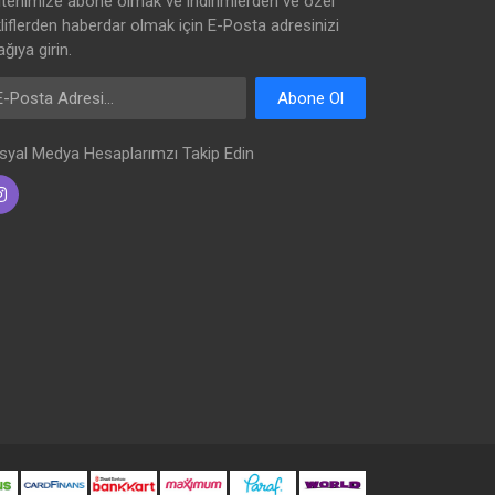
ltenimize abone olmak ve indirimlerden ve özel
kliflerden haberdar olmak için E-Posta adresinizi
ğıya girin.
Posta Adresi
Abone Ol
syal Medya Hesaplarımzı Takip Edin