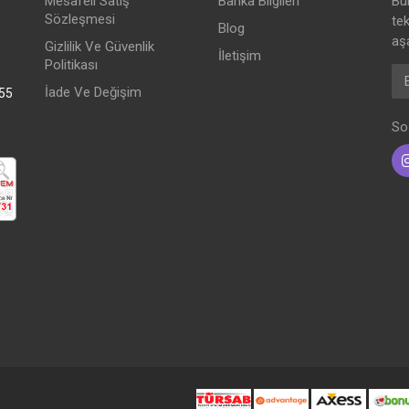
Mesafeli Satış
Banka Bilgileri
Bü
Sözleşmesi
te
Blog
aşa
Gizlilik Ve Güvenlik
İletişim
Politikası
E-
5
İade Ve Değişim
:55
So