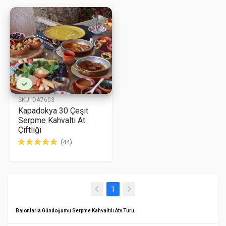
SKU:
DA7603
Kapadokya 30 Çeşit
Serpme Kahvaltı At
Çiftliği
(44)
(current)
1
Balonlarla Gündoğumu Serpme Kahvaltılı Atv Turu