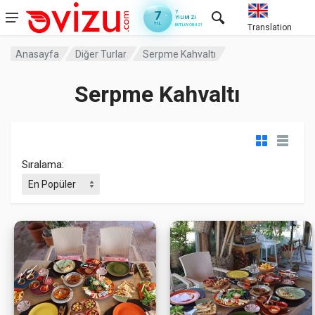
7
7.
YILIMIZI
YIL
KUTLUYORUZ!
Translation
Anasayfa
Diğer Turlar
Serpme Kahvaltı
Serpme Kahvaltı
Sıralama: