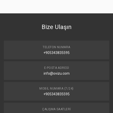
Bize Ulaşın
TELEFON NUMARA
+905343835595
E-POSTA ADRESI
info@ovizu.com
MOBIL NUMARA (7/24)
+905343835595
ÇALIŞMA SAATLERI