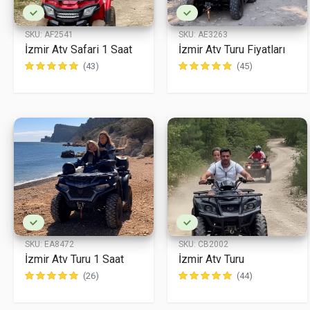
SKU:
AF2541
SKU:
AE3263
İzmir Atv Safari 1 Saat
İzmir Atv Turu Fiyatları
(43)
(45)
SKU:
EA8472
SKU:
CB2002
İzmir Atv Turu 1 Saat
İzmir Atv Turu
(26)
(44)