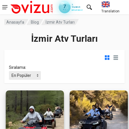
7
7.
YILIMIZI
YIL
KUTLUYORUZ!
Translation
Anasayfa
Blog
İzmir Atv Turları
İzmir Atv Turları
Sıralama: