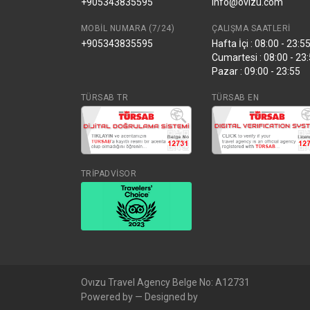
+905343835595
info@ovizu.com
MOBIL NUMARA (7/24)
ÇALIŞMA SAATLERI
+905343835595
Hafta İçi : 08:00 - 23:5
Cumartesi : 08:00 - 23
Pazar : 09:00 - 23:55
TÜRSAB TR
TÜRSAB EN
TRİPADVİSOR
Ovızu Travel Agency Belge No: A12731
Powered by — Designed by