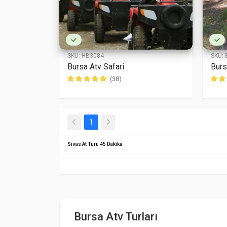
SKU:
HB3084
SKU:
Bursa Atv Safari
Burs
(38)
(current)
1
Sivas At Turu 45 Dakika
Bursa Atv Turları