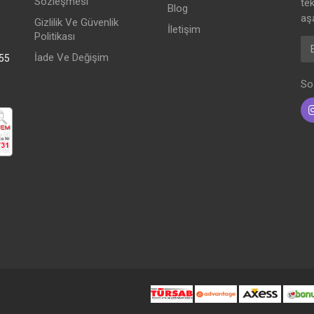
Sözleşmesi
te
Blog
aşa
Gizlilik Ve Güvenlik
İletişim
Politikası
E-
5
İade Ve Değişim
:55
So