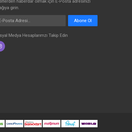
kliflerden haberdar olmak için E-Posta adresinizi
ğıya girin.
Posta Adresi
Abone Ol
syal Medya Hesaplarımzı Takip Edin