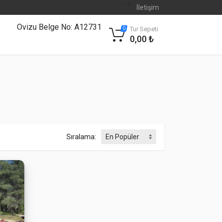
-->
İletişim
Ovizu Belge No: A12731
Tur Sepeti
0
0,00 ₺
Sıralama: