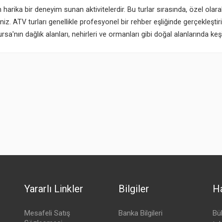
harika bir deneyim sunan aktivitelerdir. Bu turlar sırasında, özel olar
siniz. ATV turları genellikle profesyonel bir rehber eşliğinde gerçekleştiri
Bursa'nın dağlık alanları, nehirleri ve ormanları gibi doğal alanlarında keşi
Yararlı Linkler
Bilgiler
Ha
Mesafeli Satış
Banka Bilgileri
Bü