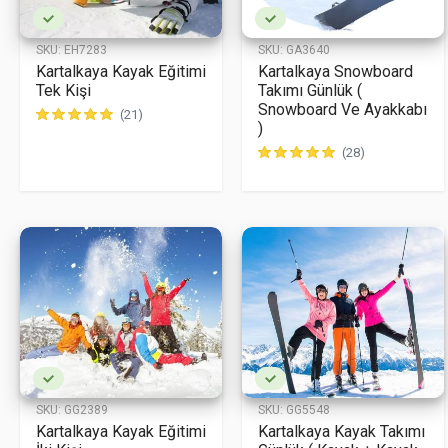
SKU:
EH7283
SKU:
GA3640
Kartalkaya Kayak Eğitimi
Kartalkaya Snowboard
Tek Kişi
Takımı Günlük (
Snowboard Ve Ayakkabı
(21)
)
(28)
SKU:
GG2389
SKU:
GG5548
Kartalkaya Kayak Eğitimi
Kartalkaya Kayak Takımı