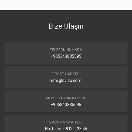
Bize Ulaşın
TELEFON NUMARA
+905343835595
E-POSTA ADRESI
info@ovizu.com
MOBIL NUMARA (7/24)
+905343835595
ÇALIŞMA SAATLERI
Hafta İçi : 08:00 - 23:55