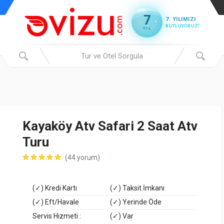
7
7. YILIMIZI
KUTLUYORUZ!
YIL
Kayaköy Atv Safari 2 Saat Atv
Turu
(44 yorum)
(✓) Kredi Kartı
(✓) Taksit İmkanı
(✓) Eft/Havale
(✓) Yerinde Öde
Servis Hizmeti :
(✓) Var