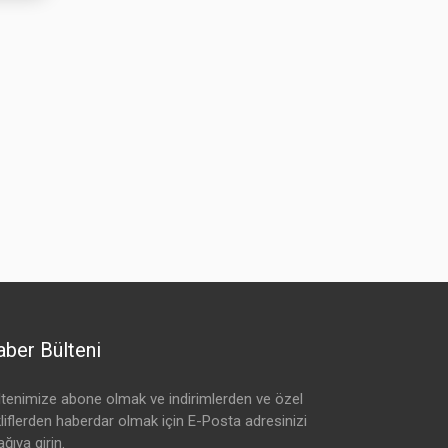
ber Bülteni
ltenimize abone olmak ve indirimlerden ve özel
kliflerden haberdar olmak için E-Posta adresinizi
ğıya girin.