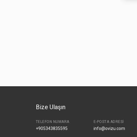
Misafir
U*****
Rezervasyon
Harika manzaralar! Çok güzel fotoğraflar çektik.
Misafir
C*******
Rezervasyon
Unutulmaz bir deneyim! Teşekkürler.
Misafir
G*****
Rezervasyon
Bize Ulaşın
İyi bir deneyimdi. Personel güler yüzlüydü.
TELEFON NUMARA
E-POSTA ADRESI
+905343835595
info@ovizu.com
Misafir