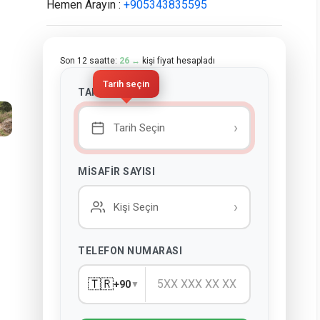
Hemen Arayın :
+905343835595
Son 12 saatte:
26 ↔
kişi fiyat hesapladı
Tarih seçin
TARIH SEÇINIZ
›
Tarih Seçin
MISAFIR SAYISI
›
Kişi Seçin
TELEFON NUMARASI
🇹🇷
+90
▼