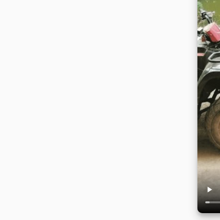
Misafir
E*******
Rezervasyon
İyi bir deneyimdi. Personel güler yüzlüydü.
Misafir
K***
Rezervasyon
Çok profesyonel hizmet! Memnun kaldık.
Misafir
H***
Rezervasyon
Güzel bir etkinlik. Fiyat performans iyi.