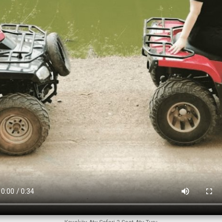
✔ Nisan
✔ Eylül
✔ Ocak