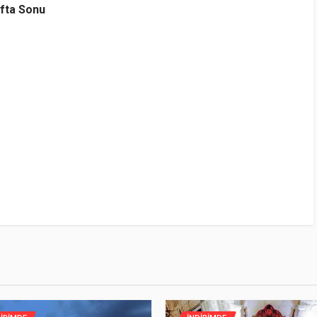
afta Sonu
✔ Haziran
met: 10 | Fiyat Performans: 10
çin birebir parkurlar cok iyi ayarlanmış
sarönü'ne yakın Ölüdeniz beldesinin hemen dışında yer alan bir