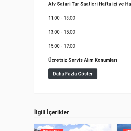
Atv Safari Tur Saatleri
Hafta içi ve H
11:00 - 13:00
13:00 - 15:00
15:00 - 17:00
Ücretsiz Servis Alım Konumları
Daha Fazla Göster
Ölüdeniz
Ovacık
Misafir
S*******
Hisarönü
Rezervasyon
İlgili İçerikler
Kayaköy
Genel Puan: 9 | Personel İlgisi: 10 | Servis: 8 | İkramlar: 8 | Hiz
ormanla içiçe bir ortamda eglenceli vakit geçirmek i
Kayaköy, Türkiye'nin güneybatısında Fethiye ve Hi