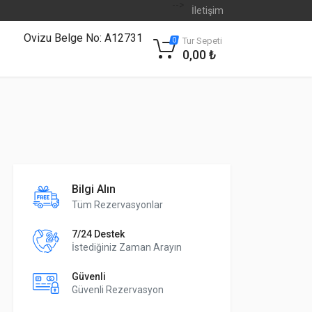
-->
İletişim
Ovizu Belge No: A12731
Tur Sepeti
0
0,00 ₺
Bilgi Alın
Tüm Rezervasyonlar
7/24 Destek
İstediğiniz Zaman Arayın
Güvenli
Güvenli Rezervasyon