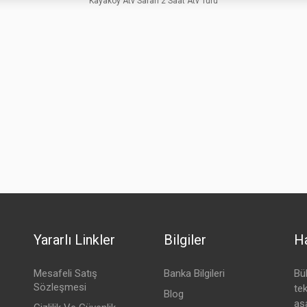
Kayaköy Atv Safari 2 Saat Atv Turu
✔ Ocak
✔ Mart
✔ Şubat
Yararlı Linkler
Bilgiler
Ha
Mesafeli Satış
Banka Bilgileri
Bü
Sözleşmesi
te
Blog
aşa