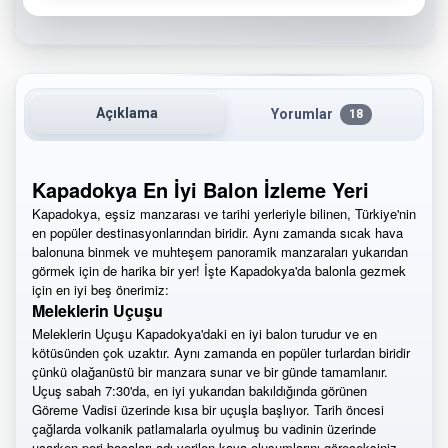
Açıklama
Yorumlar
18
Kapadokya En İyi Balon İzleme Yeri
Kapadokya, eşsiz manzarası ve tarihi yerleriyle bilinen, Türkiye'nin
en popüler destinasyonlarından biridir. Aynı zamanda sıcak hava
balonuna binmek ve muhteşem panoramik manzaraları yukarıdan
görmek için de harika bir yer! İşte Kapadokya'da balonla gezmek
için en iyi beş önerimiz:
Meleklerin Uçuşu
Meleklerin Uçuşu Kapadokya'daki en iyi balon turudur ve en
kötüsünden çok uzaktır. Aynı zamanda en popüler turlardan biridir
çünkü olağanüstü bir manzara sunar ve bir günde tamamlanır.
Uçuş sabah 7:30'da, en iyi yukarıdan bakıldığında görünen
Göreme Vadisi üzerinde kısa bir uçuşla başlıyor. Tarih öncesi
çağlarda volkanik patlamalarla oyulmuş bu vadinin üzerinde
uçarken peri bacaları adı verilen kaya oluşumlarını göreceksiniz.