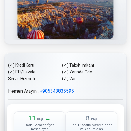
(✓) Kredi Kartı
(✓) Taksit İmkanı
(✓) Eft/Havale
(✓) Yerinde Öde
Servis Hizmeti :
(✓) Var
Hemen Arayın :
+905343835595
11
↔
8
kişi
kişi
Son 12 saatte fiyat
Son 12 saatte rezerve eden
hesaplayan
ve konum alan