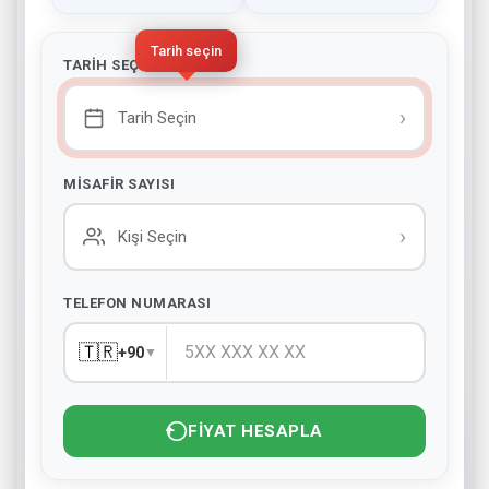
Tarih seçin
TARIH SEÇINIZ
›
Tarih Seçin
MISAFIR SAYISI
›
Kişi Seçin
TELEFON NUMARASI
🇹🇷
+90
▼
FIYAT HESAPLA