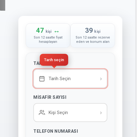
Hemen Arayın :
+905343835595
47
↔
39
kişi
kişi
Son 12 saatte fiyat
Son 12 saatte rezerve
hesaplayan
eden ve konum alan
Tarih seçin
TARIH SEÇINIZ
›
Tarih Seçin
MISAFIR SAYISI
›
Kişi Seçin
TELEFON NUMARASI